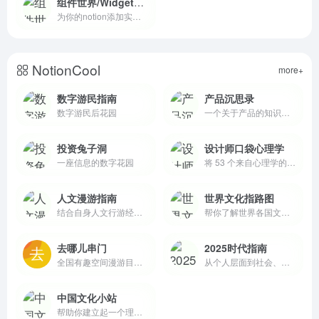
组件世界/WidgetStore
为你的notion添加实用的小组件
NotionCool
more+
数字游民指南
产品沉思录
数字游民后花园
一个关于产品的知识库，一个 Newsletter
投资兔子洞
设计师口袋心理学
一座信息的数字花园
将 53 个来自心理学的知识，汇集成一个简洁的参考和头脑风暴工具
人文漫游指南
世界文化指路图
结合自身人文行游经验写的方法论总结
帮你了解世界各国文化、历史背景、思维习惯，助你拥有“全球化”视野
去哪儿串门
2025时代指南
全国有趣空间漫游目录,国内数字游民旅居社群+目的地推荐
从个人层面到社会、文化层面，来回答“今天这个时代，我该怎么办？”这个问题
中国文化小站
帮助你建立起一个理解中华文明大致的脉络框架