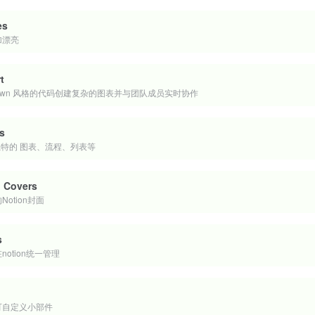
es
加漂亮
t
kdown 风格的代码创建复杂的图表并与团队成员实时协作
s
建独特的 图表、流程、列表等
n Covers
otion封面
s
otion统一管理
的可自定义小部件