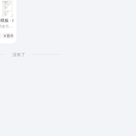
文模板
- 免费版
专为热爱阅读的人们打造的全方位书籍管理系统
# 图书馆
# 知识管理
没有了