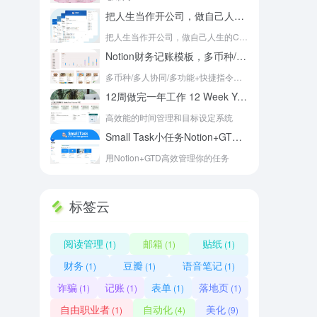
把人生当作开公司，做自己人生的CEO – Notion公司化+游戏化人生管理系统模板
把人生当作开公司，做自己人生的CEO
Notion财务记账模板，多币种/多人协同/多功能+快捷指令自动记账
多币种/多人协同/多功能+快捷指令自动记账
12周做完一年工作 12 Week Year中文Notion模板
高效能的时间管理和目标设定系统
Small Task小任务Notion+GTD模板
- 免费版
用Notion+GTD高效管理你的任务
标签云
阅读管理
邮箱
贴纸
(1)
(1)
(1)
财务
豆瓣
语音笔记
(1)
(1)
(1)
诈骗
记账
表单
落地页
(1)
(1)
(1)
(1)
自由职业者
自动化
美化
(1)
(4)
(9)