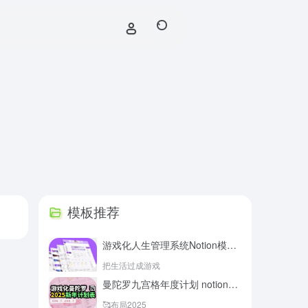
模板推荐
游戏化人生管理系统Notion模板 喵星探险记
- 最
把生活过成游戏
曼陀罗九宫格年度计划 notion模板游戏化
- 最新版
🥰布局2025